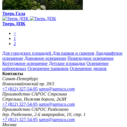
Тверь Гала
Тверь ДПК
<
1
2
Для городских площадей
Для парков и скверов
Ландшафтное
освещение
Дорожное освещение
Пешеходное освещение
Коттеджное освещение
Детские площадки
Освещение
набережных
Освещение парковок
Освещение дворов
Контакты
Санкт-Петербург
Новоизмайловский пр. 39/3
+7 (812) 327-54-95
saros@sarosco.com
Производство САРОС Стрельна
Стрельна, Нижняя дорога, 2к3И
+7 (812) 327-54-95
saros@sarosco.com
Производство САРОС Разбегаево
дер. Разбегаево, 2-й микрорайон, 10, стр. 1
+7 (812) 327-54-95
saros@sarosco.com
Москва