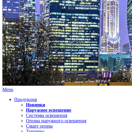
Menu
Продукция
Новинки
Наружное освещение
Системы освещения
Опоры наружного освещения
Смарт опоры
Торшеры