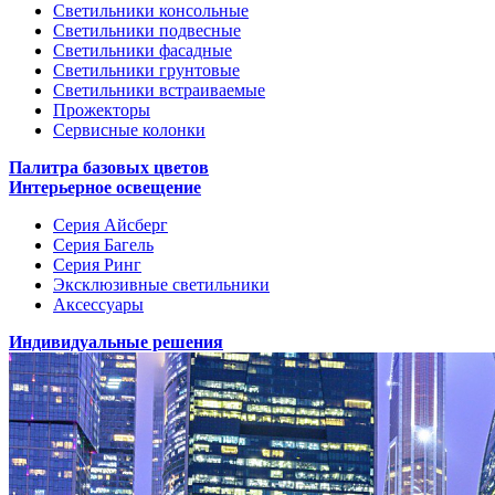
Светильники консольные
Светильники подвесные
Светильники фасадные
Светильники грунтовые
Светильники встраиваемые
Прожекторы
Сервисные колонки
Палитра базовых цветов
Интерьерное освещение
Серия Айсберг
Серия Багель
Серия Ринг
Эксклюзивные светильники
Аксессуары
Индивидуальные решения