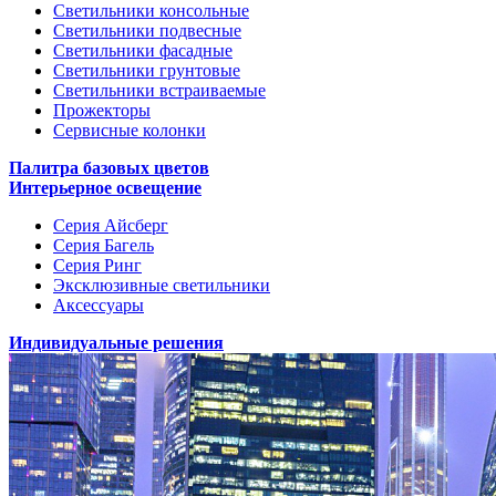
Светильники консольные
Светильники подвесные
Светильники фасадные
Светильники грунтовые
Светильники встраиваемые
Прожекторы
Сервисные колонки
Палитра базовых цветов
Интерьерное освещение
Серия Айсберг
Серия Багель
Серия Ринг
Эксклюзивные светильники
Аксессуары
Индивидуальные решения