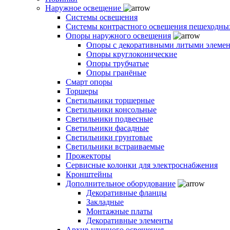
Наружное освещение
Системы освещения
Системы контрастного освещения пешеходны
Опоры наружного освещения
Опоры с декоративными литыми элеме
Опоры круглоконические
Опоры трубчатые
Опоры гранёные
Смарт опоры
Торшеры
Светильники торшерные
Светильники консольные
Светильники подвесные
Светильники фасадные
Светильники грунтовые
Светильники встраиваемые
Прожекторы
Сервисные колонки для электроснабжения
Кронштейны
Дополнительное оборудование
Декоративные фланцы
Закладные
Монтажные платы
Декоративные элементы
Архив уличного освещения