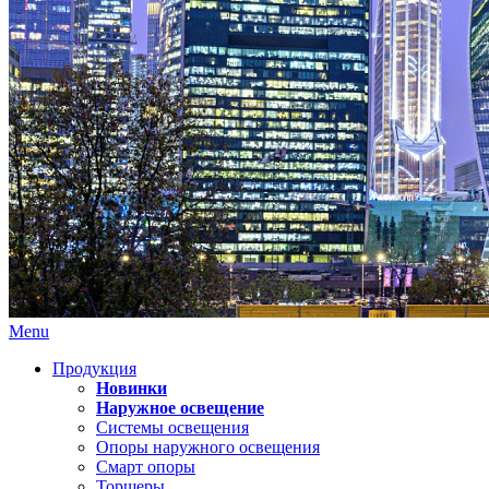
Menu
Продукция
Новинки
Наружное освещение
Системы освещения
Опоры наружного освещения
Смарт опоры
Торшеры