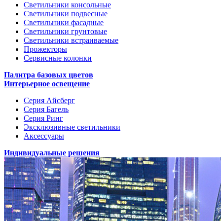
Светильники консольные
Светильники подвесные
Светильники фасадные
Светильники грунтовые
Светильники встраиваемые
Прожекторы
Сервисные колонки
Палитра базовых цветов
Интерьерное освещение
Серия Айсберг
Серия Багель
Серия Ринг
Эксклюзивные светильники
Аксессуары
Индивидуальные решения