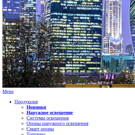
Menu
Продукция
Новинки
Наружное освещение
Системы освещения
Опоры наружного освещения
Смарт опоры
Торшеры