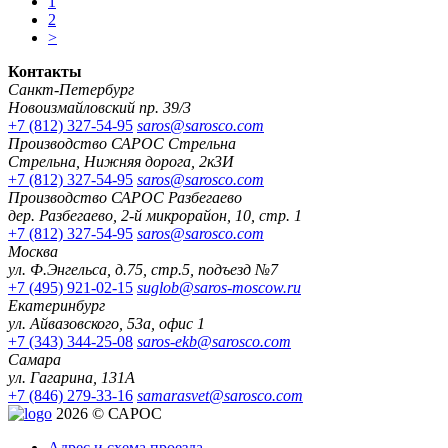
1
2
>
Контакты
Санкт-Петербург
Новоизмайловский пр. 39/3
+7 (812) 327-54-95
saros@sarosco.com
Производство САРОС Стрельна
Стрельна, Нижняя дорога, 2к3И
+7 (812) 327-54-95
saros@sarosco.com
Производство САРОС Разбегаево
дер. Разбегаево, 2-й микрорайон, 10, стр. 1
+7 (812) 327-54-95
saros@sarosco.com
Москва
ул. Ф.Энгельса, д.75, стр.5, подъезд №7
+7 (495) 921-02-15
suglob@saros-moscow.ru
Екатеринбург
ул. Айвазовского, 53а, офис 1
+7 (343) 344-25-08
saros-ekb@sarosco.com
Самара
ул. Гагарина, 131А
+7 (846) 279-33-16
samarasvet@sarosco.com
2026 © САРОС
Адрес и схема проезда