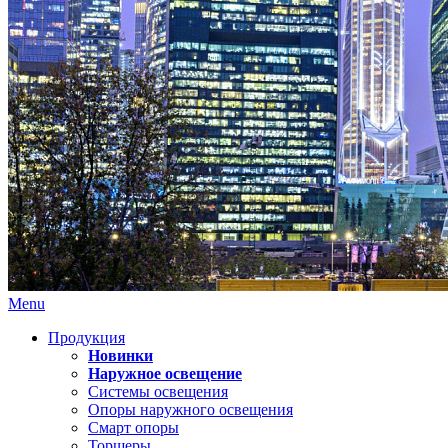
Menu
Продукция
Новинки
Наружное освещение
Системы освещения
Опоры наружного освещения
Смарт опоры
Торшеры