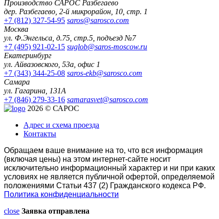
Производство САРОС Разбегаево
дер. Разбегаево, 2-й микрорайон, 10, стр. 1
+7 (812) 327-54-95
saros@sarosco.com
Москва
ул. Ф.Энгельса, д.75, стр.5, подъезд №7
+7 (495) 921-02-15
suglob@saros-moscow.ru
Екатеринбург
ул. Айвазовского, 53а, офис 1
+7 (343) 344-25-08
saros-ekb@sarosco.com
Самара
ул. Гагарина, 131А
+7 (846) 279-33-16
samarasvet@sarosco.com
2026 © САРОС
Адрес и схема проезда
Контакты
Обращаем ваше внимание на то, что вся информация
(включая цены) на этом интернет-сайте носит
исключительно информационный характер и ни при каких
условиях не является публичной офертой, определяемой
положениями Статьи 437 (2) Гражданского кодекса РФ.
Политика конфиденциальности
close
Заявка отправлена