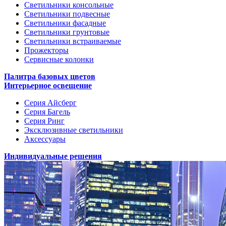
Светильники консольные
Светильники подвесные
Светильники фасадные
Светильники грунтовые
Светильники встраиваемые
Прожекторы
Сервисные колонки
Палитра базовых цветов
Интерьерное освещение
Серия Айсберг
Серия Багель
Серия Ринг
Эксклюзивные светильники
Аксессуары
Индивидуальные решения