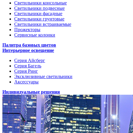
Светильники консольные
Светильники подвесные
Светильники фасадные
Светильники грунтовые
Светильники встраиваемые
Прожекторы
Сервисные колонки
Палитра базовых цветов
Интерьерное освещение
Серия Айсберг
Серия Багель
Серия Ринг
Эксклюзивные светильники
Аксессуары
Индивидуальные решения