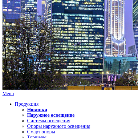
Menu
Продукция
Новинки
Наружное освещение
Системы освещения
Опоры наружного освещения
Смарт опоры
Торшеры