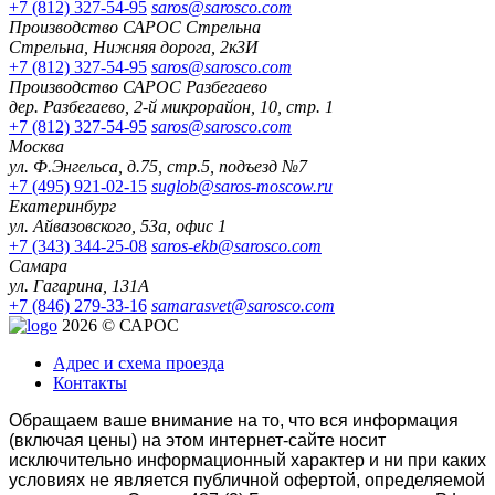
+7 (812) 327-54-95
saros@sarosco.com
Производство САРОС Стрельна
Стрельна, Нижняя дорога, 2к3И
+7 (812) 327-54-95
saros@sarosco.com
Производство САРОС Разбегаево
дер. Разбегаево, 2-й микрорайон, 10, стр. 1
+7 (812) 327-54-95
saros@sarosco.com
Москва
ул. Ф.Энгельса, д.75, стр.5, подъезд №7
+7 (495) 921-02-15
suglob@saros-moscow.ru
Екатеринбург
ул. Айвазовского, 53а, офис 1
+7 (343) 344-25-08
saros-ekb@sarosco.com
Самара
ул. Гагарина, 131А
+7 (846) 279-33-16
samarasvet@sarosco.com
2026 © САРОС
Адрес и схема проезда
Контакты
Обращаем ваше внимание на то, что вся информация
(включая цены) на этом интернет-сайте носит
исключительно информационный характер и ни при каких
условиях не является публичной офертой, определяемой