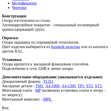
Модификации
Чертежи
Конструкция:
Опора изготовлена из стали.
Антикоррозийное покрытие - специальный полимерный
цинкосодержащий грунт.
Окраска:
Опора окрашена по порошковой технологии.
Цвет изделия выбирается из
базовой палитры
или из каталога
цветов RAL.
Установка:
Опора крепится к закладной фланцевым способом.
Подключение к сети 220В в лючке опоры.
Дополнительное оборудование (заказывается отдельно):
Декоративный фланец -
FLD1
.
Закладные детали -
FM1
,
А4-1000
,
A4-1500
,
ТР1
,
ST2
,
ST5.
Монтажная плата -
МР
(возможна установка платы в опору –
по запросу).
Монтажный комплект -
МРЕ.
Код