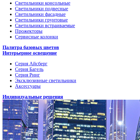
Светильники консольные
Светильники подвесные
Светильники фасадные
Светильники грунтовые
Светильники встраиваемые
Прожекторы
Сервисные колонки
Палитра базовых цветов
Интерьерное освещение
Серия Айсберг
Серия Багель
Серия Ринг
Эксклюзивные светильники
Аксессуары
Индивидуальные решения