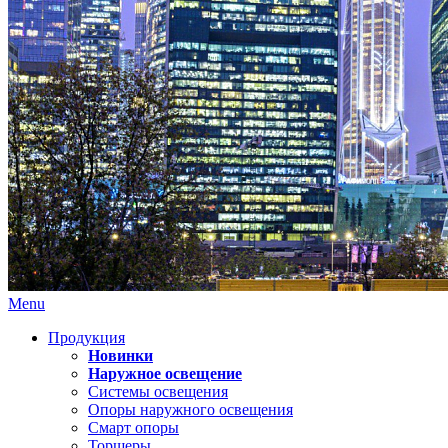
Menu
Продукция
Новинки
Наружное освещение
Системы освещения
Опоры наружного освещения
Смарт опоры
Торшеры