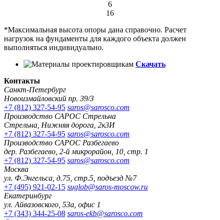
6
16
*Максимальная высота опоры дана справочно. Расчет
нагрузок на фундаменты для каждого объекта должен
выполняться индивидуально.
Скачать
Контакты
Санкт-Петербург
Новоизмайловский пр. 39/3
+7 (812) 327-54-95
saros@sarosco.com
Производство САРОС Стрельна
Стрельна, Нижняя дорога, 2к3И
+7 (812) 327-54-95
saros@sarosco.com
Производство САРОС Разбегаево
дер. Разбегаево, 2-й микрорайон, 10, стр. 1
+7 (812) 327-54-95
saros@sarosco.com
Москва
ул. Ф.Энгельса, д.75, стр.5, подъезд №7
+7 (495) 921-02-15
suglob@saros-moscow.ru
Екатеринбург
ул. Айвазовского, 53а, офис 1
+7 (343) 344-25-08
saros-ekb@sarosco.com