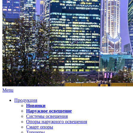
Menu
Продукция
Новинки
Наружное освещение
Системы освещения
Опоры наружного освещения
Смарт опоры
Торшеры