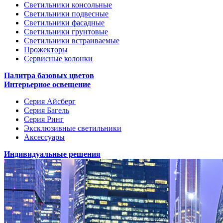
Светильники консольные
Светильники подвесные
Светильники фасадные
Светильники грунтовые
Светильники встраиваемые
Прожекторы
Сервисные колонки
Палитра базовых цветов
Интерьерное освещение
Серия Айсберг
Серия Багель
Серия Ринг
Эксклюзивные светильники
Аксессуары
Индивидуальные решения