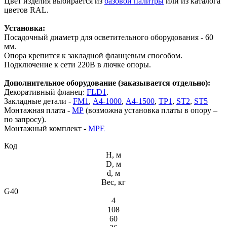
Цвет изделия выбирается из
базовой палитры
или из каталога
цветов RAL.
Установка:
Посадочный диаметр для осветительного оборудования - 60
мм.
Опора крепится к закладной фланцевым способом.
Подключение к сети 220В в лючке опоры.
Дополнительное оборудование (заказывается отдельно):
Декоративный фланец:
FLD1
.
Закладные детали -
FM1
,
А4-1000
,
A4-1500
,
ТР1
,
ST2
,
ST5
Монтажная плата -
МР
(возможна установка платы в опору –
по запросу).
Монтажный комплект -
МРЕ
Код
H, м
D, м
d, м
Вес, кг
G40
4
108
60