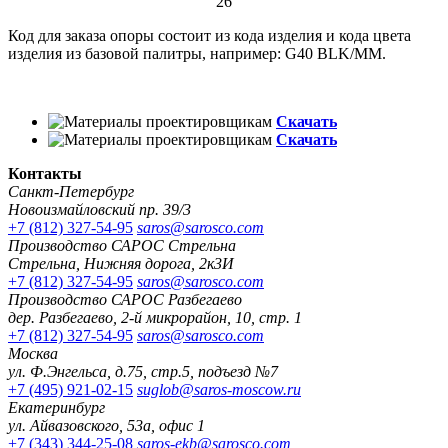
26
Код для заказа опоры состоит из кода изделия и кода цвета
изделия из базовой палитры, например: G40 BLK/MM.
Скачать
Скачать
Контакты
Санкт-Петербург
Новоизмайловский пр. 39/3
+7 (812) 327-54-95
saros@sarosco.com
Производство САРОС Стрельна
Стрельна, Нижняя дорога, 2к3И
+7 (812) 327-54-95
saros@sarosco.com
Производство САРОС Разбегаево
дер. Разбегаево, 2-й микрорайон, 10, стр. 1
+7 (812) 327-54-95
saros@sarosco.com
Москва
ул. Ф.Энгельса, д.75, стр.5, подъезд №7
+7 (495) 921-02-15
suglob@saros-moscow.ru
Екатеринбург
ул. Айвазовского, 53а, офис 1
+7 (343) 344-25-08
saros-ekb@sarosco.com