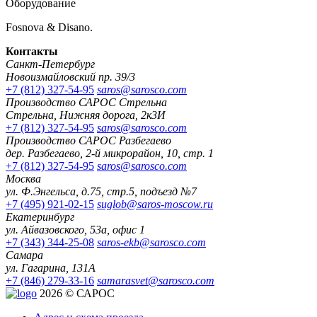
Оборудование
Fosnova & Disano.
Контакты
Санкт-Петербург
Новоизмайловский пр. 39/3
+7 (812) 327-54-95
saros@sarosco.com
Производство САРОС Стрельна
Стрельна, Нижняя дорога, 2к3И
+7 (812) 327-54-95
saros@sarosco.com
Производство САРОС Разбегаево
дер. Разбегаево, 2-й микрорайон, 10, стр. 1
+7 (812) 327-54-95
saros@sarosco.com
Москва
ул. Ф.Энгельса, д.75, стр.5, подъезд №7
+7 (495) 921-02-15
suglob@saros-moscow.ru
Екатеринбург
ул. Айвазовского, 53а, офис 1
+7 (343) 344-25-08
saros-ekb@sarosco.com
Самара
ул. Гагарина, 131А
+7 (846) 279-33-16
samarasvet@sarosco.com
2026 © САРОС