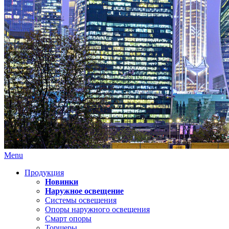
Menu
Продукция
Новинки
Наружное освещение
Системы освещения
Опоры наружного освещения
Смарт опоры
Торшеры