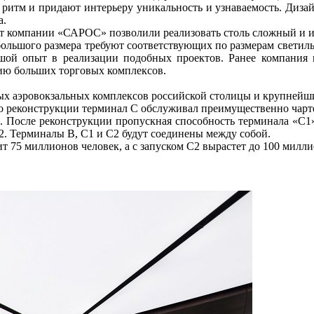
ритм и придают интерьеру уникальность и узнаваемость. Дизай
а.
 компании «САРОС» позволили реализовать столь сложный и ин
о большого размера требуют соответствующих по размерам свет
ой опыт в реализации подобных проектов. Ранее компания
ю больших торговых комплексов.
ых аэровокзальных комплексов российской столицы и крупнейш
До реконструкции терминал С обслуживал преимущественно чарт
. После реконструкции пропускная способность терминала «С1
2. Терминалы В, С1 и С2 будут соединены между собой.
т 75 миллионов человек, а с запуском С2 вырастет до 100 милли