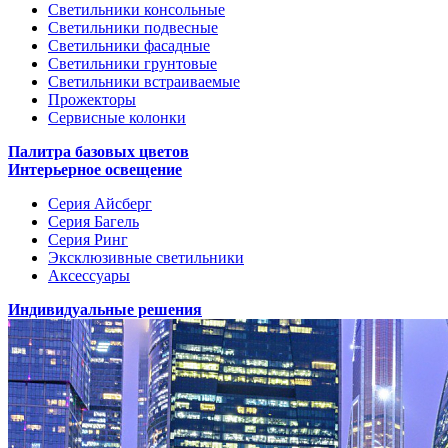
Светильники консольные
Светильники подвесные
Светильники фасадные
Светильники грунтовые
Светильники встраиваемые
Прожекторы
Сервисные колонки
Палитра базовых цветов
Интерьерное освещение
Серия Айсберг
Серия Багель
Серия Ринг
Эксклюзивные светильники
Аксессуары
Индивидуальные решения