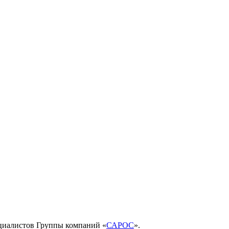
ециалистов Группы компаний «
САРОС
».