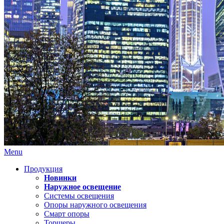
Menu
Продукция
Новинки
Наружное освещение
Системы освещения
Опоры наружного освещения
Смарт опоры
Торшеры