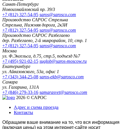
Санкт-Петербург
Новоизмайловский пр. 39/3
+7 (812) 327-54-95
saros@sarosco.com
Производство САРОС Стрельна
Стрельна, Нижняя дорога, 2к3И
+7 (812) 327-54-95
saros@sarosco.com
Производство САРОС Разбегаево
дер. Разбегаево, 2-й микрорайон, 10, стр. 1
+7 (812) 327-54-95
saros@sarosco.com
Москва
ул. Ф.Энгельса, д.75, стр.5, подъезд №7
+7 (495) 921-02-15
suglob@saros-moscow.ru
Екатеринбург
ул. Айвазовского, 53а, офис 1
+7 (343) 344-25-08
saros-ekb@sarosco.com
Самара
ул. Гагарина, 131А
+7 (846) 279-33-16
samarasvet@sarosco.com
2026 © САРОС
Адрес и схема проезда
Контакты
Обращаем ваше внимание на то, что вся информация
(включая цены) на этом интернет-сайте носит