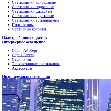
Светильники консольные
Светильники подвесные
Светильники фасадные
Светильники грунтовые
Светильники встраиваемые
Прожекторы
Сервисные колонки
Палитра базовых цветов
Интерьерное освещение
Серия Айсберг
Серия Багель
Серия Ринг
Эксклюзивные светильники
Аксессуары
Индивидуальные решения