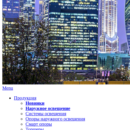
Menu
Продукция
Новинки
Наружное освещение
Системы освещения
Опоры наружного освещения
Смарт опоры
Торшеры