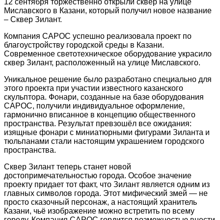
12 сентября торжественно открыли сквер на улице
Миславского в Казани, который получил новое название
– Сквер Зилант.
Компания САРОС успешно реализовала проект по
благоустройству городской среды в Казани.
Современное светотехническое оборудование украсило
сквер Зилант, расположенный на улице Миславского.
Уникальное решение было разработано специально для
этого проекта при участии известного казанского
скульптора. Фонари, созданные на базе оборудования
САРОС, получили индивидуальное оформление,
гармонично вписанное в концепцию общественного
пространства. Результат превзошёл все ожидания:
изящные фонари с миниатюрными фигурами Зиланта и
тюльпанами стали настоящим украшением городского
пространства.
Сквер Зилант теперь станет новой
достопримечательностью города. Особое значение
проекту придает тот факт, что Зилант является одним из
главных символов города. Этот мифический змей — не
просто сказочный персонаж, а настоящий хранитель
Казани, чьё изображение можно встретить по всему
городу. Компания САРОС гордится возможностью внести