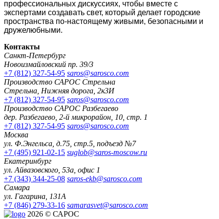
профессиональных дискуссиях, чтобы вместе с
экспертами создавать свет, который делает городские
пространства по‑настоящему живыми, безопасными и
дружелюбными.
Контакты
Санкт-Петербург
Новоизмайловский пр. 39/3
+7 (812) 327-54-95
saros@sarosco.com
Производство САРОС Стрельна
Стрельна, Нижняя дорога, 2к3И
+7 (812) 327-54-95
saros@sarosco.com
Производство САРОС Разбегаево
дер. Разбегаево, 2-й микрорайон, 10, стр. 1
+7 (812) 327-54-95
saros@sarosco.com
Москва
ул. Ф.Энгельса, д.75, стр.5, подъезд №7
+7 (495) 921-02-15
suglob@saros-moscow.ru
Екатеринбург
ул. Айвазовского, 53а, офис 1
+7 (343) 344-25-08
saros-ekb@sarosco.com
Самара
ул. Гагарина, 131А
+7 (846) 279-33-16
samarasvet@sarosco.com
2026 © САРОС