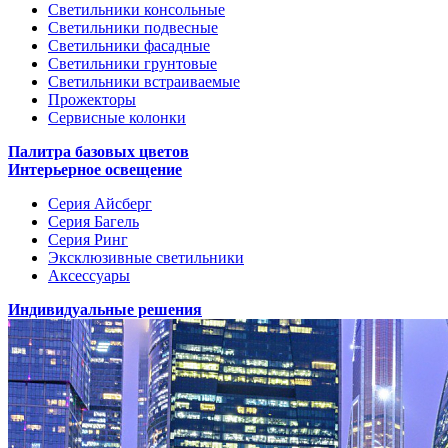
Светильники консольные
Светильники подвесные
Светильники фасадные
Светильники грунтовые
Светильники встраиваемые
Прожекторы
Сервисные колонки
Палитра базовых цветов
Интерьерное освещение
Серия Айсберг
Серия Багель
Серия Ринг
Эксклюзивные светильники
Аксессуары
Индивидуальные решения