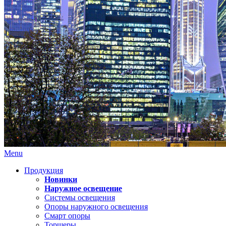
Menu
Продукция
Новинки
Наружное освещение
Системы освещения
Опоры наружного освещения
Смарт опоры
Торшеры