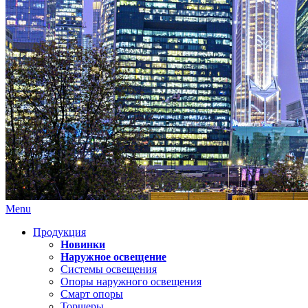
Menu
Продукция
Новинки
Наружное освещение
Системы освещения
Опоры наружного освещения
Смарт опоры
Торшеры