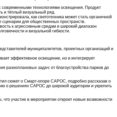
с современными технологиями освещения. Продукт
ть и тёплый визуальный ряд.
онстрировала, как светотехника может стать органичной
е сценарии для общественных пространств.
вость к агрессивным средам и широкий диапазон
говечности и визуальной гибкости.
едставителей муниципалитетов, проектных организаций и
ивает эффективное освещение, но и интегрирует
я разноплановых задач: от благоустройства парков до
тил сюжет о Смарт‑опоре САРОС, подробно рассказав о
цию о решениях САРОС до широкой аудитории и укрепить
 что участие в мероприятии откроет новые возможности