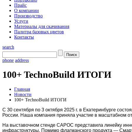
Прайс
О компании
Производство
Услуги
Материалы для скачивания
Палитра базовых цветов
Контакты
search
phone
address
100+ TechnoBuild ИТОГИ
Главная
Новости
100+ TechnoBuild ИТОГИ
С 30 сентября по 3 октября 2025 г. в Екатеринбурге сост
России.
Наша компания приняла участие в масштабном о
На выставочном стенде САРОС представила линейку инн
инфраструктуры. Помимо флагманского продукта — Смарт