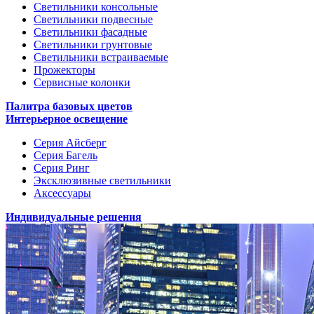
Светильники консольные
Светильники подвесные
Светильники фасадные
Светильники грунтовые
Светильники встраиваемые
Прожекторы
Сервисные колонки
Палитра базовых цветов
Интерьерное освещение
Серия Айсберг
Серия Багель
Серия Ринг
Эксклюзивные светильники
Аксессуары
Индивидуальные решения