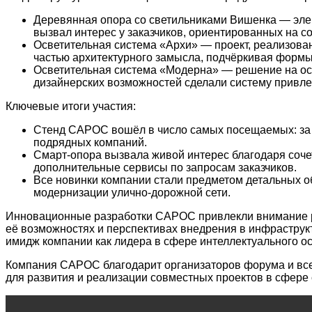
Деревянная опора со светильниками Вишенка — эле
вызвал интерес у заказчиков, ориентированных на с
Осветительная система «Архи» — проект, реализован
частью архитектурного замысла, подчёркивая формы
Осветительная система «Модерна» — решение на осн
дизайнерских возможностей сделали систему привле
Ключевые итоги участия:
Стенд САРОС вошёл в число самых посещаемых: за д
подрядных компаний.
Смарт‑опора вызвала живой интерес благодаря соче
дополнительные сервисы по запросам заказчиков.
Все новинки компании стали предметом детальных о
модернизации улично‑дорожной сети.
Инновационные разработки САРОС привлекли внимание р
её возможностях и перспективах внедрения в инфраструк
имидж компании как лидера в сфере интеллектуального о
Компания САРОС благодарит организаторов форума и всех
для развития и реализации совместных проектов в сфере