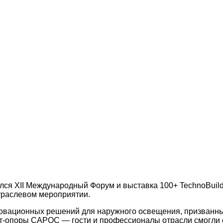
оялся XII Международный Форум и выставка 100+ TechnoBuil
траслевом мероприятии.
овационных решений для наружного освещения, призванны
‑опоры САРОС — гости и профессионалы отрасли смогли оз