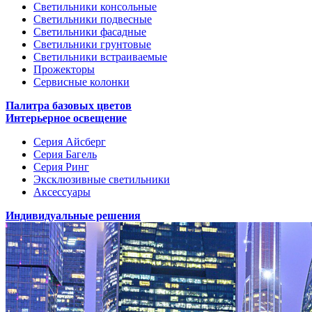
Светильники консольные
Светильники подвесные
Светильники фасадные
Светильники грунтовые
Светильники встраиваемые
Прожекторы
Сервисные колонки
Палитра базовых цветов
Интерьерное освещение
Серия Айсберг
Серия Багель
Серия Ринг
Эксклюзивные светильники
Аксессуары
Индивидуальные решения