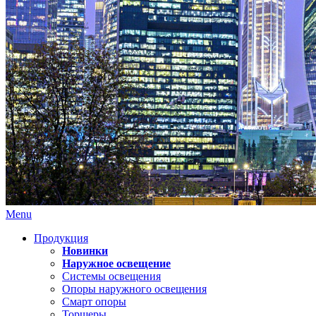
Menu
Продукция
Новинки
Наружное освещение
Системы освещения
Опоры наружного освещения
Смарт опоры
Торшеры