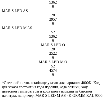
5362
9
MAR S LED AS
28
2957
9
MAR S LED M AS
52
5362
9
MAR S LED O
28
2522
9
MAR S LED M O
52
4574
9
*Световой поток в таблице указан для варианта 4000K. Код
для заказа состоит из кода изделия, кода оптики, кода
цветовой температуры и кода цвета изделия из базовой
палитры, например: MAR S LED M AS 4K GR/MM RAL 9006.