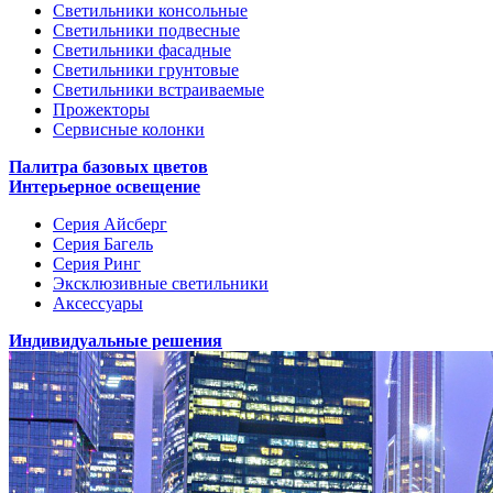
Светильники консольные
Светильники подвесные
Светильники фасадные
Светильники грунтовые
Светильники встраиваемые
Прожекторы
Сервисные колонки
Палитра базовых цветов
Интерьерное освещение
Серия Айсберг
Серия Багель
Серия Ринг
Эксклюзивные светильники
Аксессуары
Индивидуальные решения