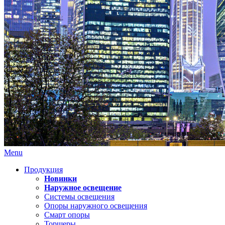
Menu
Продукция
Новинки
Наружное освещение
Системы освещения
Опоры наружного освещения
Смарт опоры
Торшеры