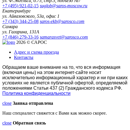
ул. Ф.Энгельса, д.75, стр.5, подъезд №7
+7 (495) 921-02-15
suglob@saros-moscow.ru
Екатеринбург
ул. Айвазовского, 53а, офис 1
+7 (343) 344-25-08
saros-ekb@sarosco.com
Самара
ул. Гагарина, 131А
+7 (846) 279-33-16
samarasvet@sarosco.com
2026 © САРОС
Адрес и схема проезда
Контакты
Обращаем ваше внимание на то, что вся информация
(включая цены) на этом интернет-сайте носит
исключительно информационный характер и ни при каких
условиях не является публичной офертой, определяемой
положениями Статьи 437 (2) Гражданского кодекса РФ.
Политика конфиденциальности
close
Заявка отправлена
Наш специалист свяжется с Вами как можно скорее.
close
Обратная связь