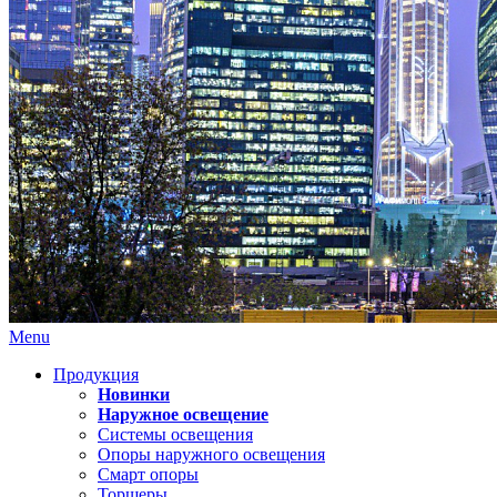
Menu
Продукция
Новинки
Наружное освещение
Системы освещения
Опоры наружного освещения
Смарт опоры
Торшеры