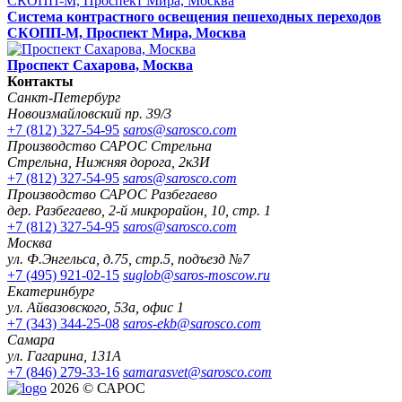
Система контрастного освещения пешеходных переходов
СКОПП-М, Проспект Мира, Москва
Проспект Сахарова, Москва
Контакты
Санкт-Петербург
Новоизмайловский пр. 39/3
+7 (812) 327-54-95
saros@sarosco.com
Производство САРОС Стрельна
Стрельна, Нижняя дорога, 2к3И
+7 (812) 327-54-95
saros@sarosco.com
Производство САРОС Разбегаево
дер. Разбегаево, 2-й микрорайон, 10, стр. 1
+7 (812) 327-54-95
saros@sarosco.com
Москва
ул. Ф.Энгельса, д.75, стр.5, подъезд №7
+7 (495) 921-02-15
suglob@saros-moscow.ru
Екатеринбург
ул. Айвазовского, 53а, офис 1
+7 (343) 344-25-08
saros-ekb@sarosco.com
Самара
ул. Гагарина, 131А
+7 (846) 279-33-16
samarasvet@sarosco.com
2026 © САРОС