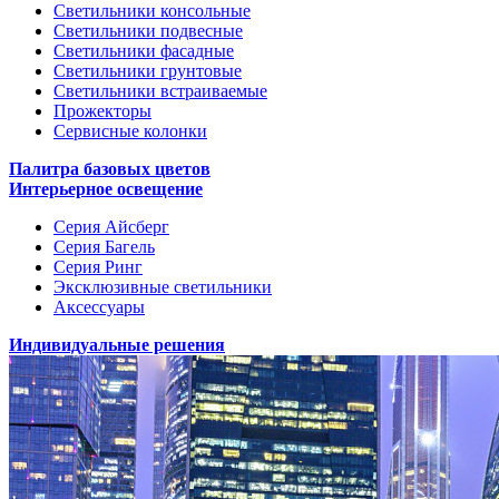
Светильники консольные
Светильники подвесные
Светильники фасадные
Светильники грунтовые
Светильники встраиваемые
Прожекторы
Сервисные колонки
Палитра базовых цветов
Интерьерное освещение
Серия Айсберг
Серия Багель
Серия Ринг
Эксклюзивные светильники
Аксессуары
Индивидуальные решения