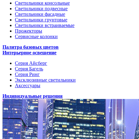
Светильники консольные
Светильники подвесные
Светильники фасадные
Светильники грунтовые
Светильники встраиваемые
Прожекторы
Сервисные колонки
Палитра базовых цветов
Интерьерное освещение
Серия Айсберг
Серия Багель
Серия Ринг
Эксклюзивные светильники
Аксессуары
Индивидуальные решения