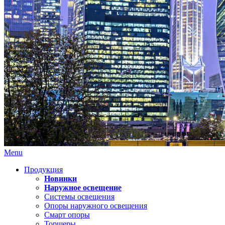
Menu
Продукция
Новинки
Наружное освещение
Системы освещения
Опоры наружного освещения
Смарт опоры
Торшеры