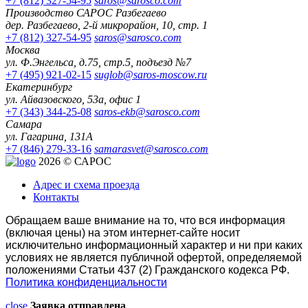
+7 (812) 327-54-95
saros@sarosco.com
Производство САРОС Разбегаево
дер. Разбегаево, 2-й микрорайон, 10, стр. 1
+7 (812) 327-54-95
saros@sarosco.com
Москва
ул. Ф.Энгельса, д.75, стр.5, подъезд №7
+7 (495) 921-02-15
suglob@saros-moscow.ru
Екатеринбург
ул. Айвазовского, 53а, офис 1
+7 (343) 344-25-08
saros-ekb@sarosco.com
Самара
ул. Гагарина, 131А
+7 (846) 279-33-16
samarasvet@sarosco.com
2026 © САРОС
Адрес и схема проезда
Контакты
Обращаем ваше внимание на то, что вся информация
(включая цены) на этом интернет-сайте носит
исключительно информационный характер и ни при каких
условиях не является публичной офертой, определяемой
положениями Статьи 437 (2) Гражданского кодекса РФ.
Политика конфиденциальности
close
Заявка отправлена