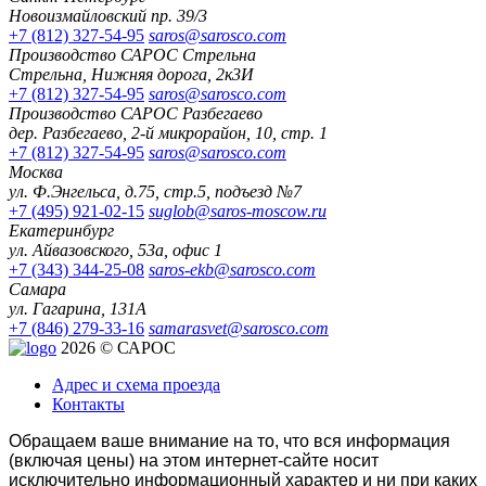
Новоизмайловский пр. 39/3
+7 (812) 327-54-95
saros@sarosco.com
Производство САРОС Стрельна
Стрельна, Нижняя дорога, 2к3И
+7 (812) 327-54-95
saros@sarosco.com
Производство САРОС Разбегаево
дер. Разбегаево, 2-й микрорайон, 10, стр. 1
+7 (812) 327-54-95
saros@sarosco.com
Москва
ул. Ф.Энгельса, д.75, стр.5, подъезд №7
+7 (495) 921-02-15
suglob@saros-moscow.ru
Екатеринбург
ул. Айвазовского, 53а, офис 1
+7 (343) 344-25-08
saros-ekb@sarosco.com
Самара
ул. Гагарина, 131А
+7 (846) 279-33-16
samarasvet@sarosco.com
2026 © САРОС
Адрес и схема проезда
Контакты
Обращаем ваше внимание на то, что вся информация
(включая цены) на этом интернет-сайте носит
исключительно информационный характер и ни при каких