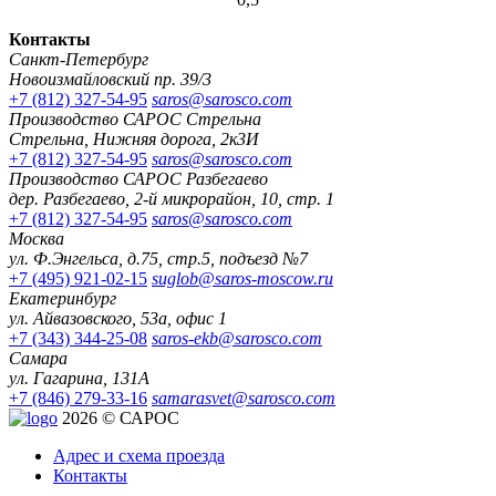
Контакты
Санкт-Петербург
Новоизмайловский пр. 39/3
+7 (812) 327-54-95
saros@sarosco.com
Производство САРОС Стрельна
Стрельна, Нижняя дорога, 2к3И
+7 (812) 327-54-95
saros@sarosco.com
Производство САРОС Разбегаево
дер. Разбегаево, 2-й микрорайон, 10, стр. 1
+7 (812) 327-54-95
saros@sarosco.com
Москва
ул. Ф.Энгельса, д.75, стр.5, подъезд №7
+7 (495) 921-02-15
suglob@saros-moscow.ru
Екатеринбург
ул. Айвазовского, 53а, офис 1
+7 (343) 344-25-08
saros-ekb@sarosco.com
Самара
ул. Гагарина, 131А
+7 (846) 279-33-16
samarasvet@sarosco.com
2026 © САРОС
Адрес и схема проезда
Контакты