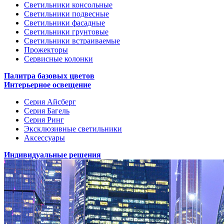
Светильники консольные
Светильники подвесные
Светильники фасадные
Светильники грунтовые
Светильники встраиваемые
Прожекторы
Сервисные колонки
Палитра базовых цветов
Интерьерное освещение
Серия Айсберг
Серия Багель
Серия Ринг
Эксклюзивные светильники
Аксессуары
Индивидуальные решения