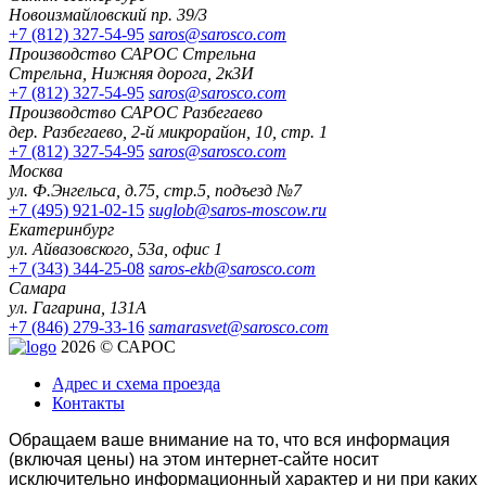
Новоизмайловский пр. 39/3
+7 (812) 327-54-95
saros@sarosco.com
Производство САРОС Стрельна
Стрельна, Нижняя дорога, 2к3И
+7 (812) 327-54-95
saros@sarosco.com
Производство САРОС Разбегаево
дер. Разбегаево, 2-й микрорайон, 10, стр. 1
+7 (812) 327-54-95
saros@sarosco.com
Москва
ул. Ф.Энгельса, д.75, стр.5, подъезд №7
+7 (495) 921-02-15
suglob@saros-moscow.ru
Екатеринбург
ул. Айвазовского, 53а, офис 1
+7 (343) 344-25-08
saros-ekb@sarosco.com
Самара
ул. Гагарина, 131А
+7 (846) 279-33-16
samarasvet@sarosco.com
2026 © САРОС
Адрес и схема проезда
Контакты
Обращаем ваше внимание на то, что вся информация
(включая цены) на этом интернет-сайте носит
исключительно информационный характер и ни при каких