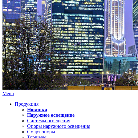
Menu
Продукция
Новинки
Наружное освещение
Системы освещения
Опоры наружного освещения
Смарт опоры
Торшеры