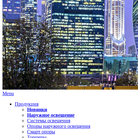
Menu
Продукция
Новинки
Наружное освещение
Системы освещения
Опоры наружного освещения
Смарт опоры
Торшеры