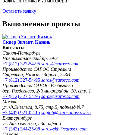
важна эстетика и атмосфера.
Оставить заявку
Выполненные проекты
Сквер Зилант, Казань
Контакты
Санкт-Петербург
Новоизмайловский пр. 39/3
+7 (812) 327-54-95
saros@sarosco.com
Производство САРОС Стрельна
Стрельна, Нижняя дорога, 2к3И
+7 (812) 327-54-95
saros@sarosco.com
Производство САРОС Разбегаево
дер. Разбегаево, 2-й микрорайон, 10, стр. 1
+7 (812) 327-54-95
saros@sarosco.com
Москва
ул. Ф.Энгельса, д.75, стр.5, подъезд №7
+7 (495) 921-02-15
suglob@saros-moscow.ru
Екатеринбург
ул. Айвазовского, 53а, офис 1
+7 (343) 344-25-08
saros-ekb@sarosco.com
Самара