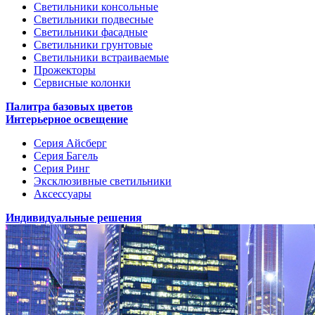
Светильники консольные
Светильники подвесные
Светильники фасадные
Светильники грунтовые
Светильники встраиваемые
Прожекторы
Сервисные колонки
Палитра базовых цветов
Интерьерное освещение
Серия Айсберг
Серия Багель
Серия Ринг
Эксклюзивные светильники
Аксессуары
Индивидуальные решения