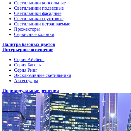
Светильники консольные
Светильники подвесные
Светильники фасадные
Светильники грунтовые
Светильники встраиваемые
Прожекторы
Сервисные колонки
Палитра базовых цветов
Интерьерное освещение
Серия Айсберг
Серия Багель
Серия Ринг
Эксклюзивные светильники
Аксессуары
Индивидуальные решения