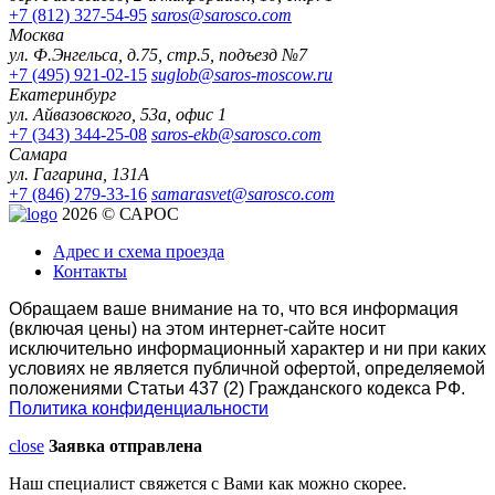
+7 (812) 327-54-95
saros@sarosco.com
Москва
ул. Ф.Энгельса, д.75, стр.5, подъезд №7
+7 (495) 921-02-15
suglob@saros-moscow.ru
Екатеринбург
ул. Айвазовского, 53а, офис 1
+7 (343) 344-25-08
saros-ekb@sarosco.com
Самара
ул. Гагарина, 131А
+7 (846) 279-33-16
samarasvet@sarosco.com
2026 © САРОС
Адрес и схема проезда
Контакты
Обращаем ваше внимание на то, что вся информация
(включая цены) на этом интернет-сайте носит
исключительно информационный характер и ни при каких
условиях не является публичной офертой, определяемой
положениями Статьи 437 (2) Гражданского кодекса РФ.
Политика конфиденциальности
close
Заявка отправлена
Наш специалист свяжется с Вами как можно скорее.