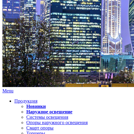
Menu
Продукция
Новинки
Наружное освещение
Системы освещения
Опоры наружного освещения
Смарт опоры
Торшеры